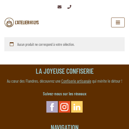
Aller
au
contenu
Aucun produit ne correspond à votre sélection.
LA JOYEUSE CONFISERIE
Au cœur des Flandres, découvrez une
Confiserie artisanale
qui mérite le détour !
Suivez-nous sur les réseaux
NAVIGATION