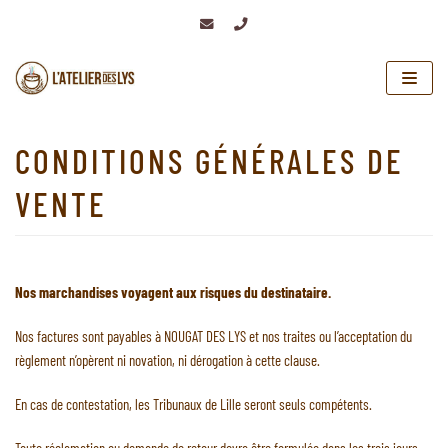
Aller
au
contenu
CONDITIONS GÉNÉRALES DE
VENTE
Nos marchandises voyagent aux risques du destinataire.
Nos factures sont payables à NOUGAT DES LYS et nos traites ou l’acceptation du
règlement n’opèrent ni novation, ni dérogation à cette clause.
En cas de contestation, les Tribunaux de Lille seront seuls compétents.
Toute réclamation ou demande de retour devra être formulée dans les trois jours.