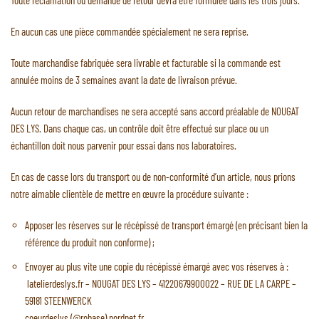
En aucun cas une pièce commandée spécialement ne sera reprise.
Toute marchandise fabriquée sera livrable et facturable si la commande est
annulée moins de 3 semaines avant la date de livraison prévue.
Aucun retour de marchandises ne sera accepté sans accord préalable de NOUGAT
DES LYS. Dans chaque cas, un contrôle doit être effectué sur place ou un
échantillon doit nous parvenir pour essai dans nos laboratoires.
En cas de casse lors du transport ou de non-conformité d’un article, nous prions
notre aimable clientèle de mettre en œuvre la procédure suivante :
Apposer les réserves sur le récépissé de transport émargé (en précisant bien la
référence du produit non conforme) ;
Envoyer au plus vite une copie du récépissé émargé avec vos réserves à :
latelierdeslys.fr – NOUGAT DES LYS – 41220679900022 – RUE DE LA CARPE –
59181 STEENWERCK
coeurdeslys (@robase) nordnet.fr