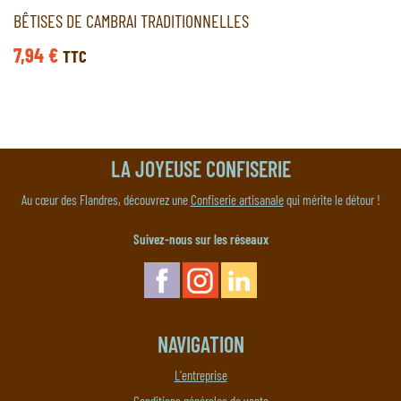
BÊTISES DE CAMBRAI TRADITIONNELLES
7,94
€
TTC
LA JOYEUSE CONFISERIE
Au cœur des Flandres, découvrez une
Confiserie artisanale
qui mérite le détour !
Suivez-nous sur les réseaux
NAVIGATION
L'entreprise