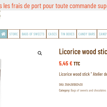
s les frais de port pour toute commande sup
STORE
BAGS OF SWEETS
CASES
TIN BOXES
CANDY BARS
CAND
Licorice wood sti
5,45
€
TTC
Licorice wood stick ” Atelier 
SKU:
3564361003430
Category:
Bags of sweets and chocolates