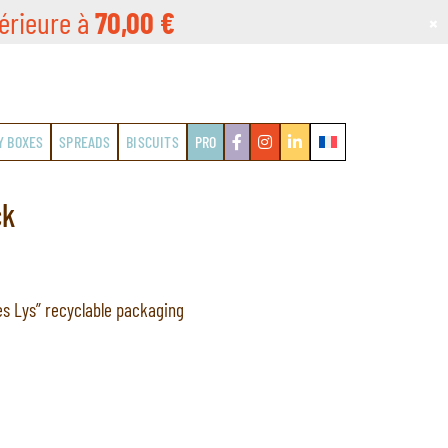
érieure à
70,00
€
×
Y BOXES
SPREADS
BISCUITS
PRO
ck
des Lys” recyclable packaging