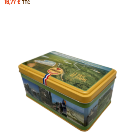
16,77
€
TTC