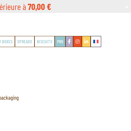
érieure à
70,00
€
×
Y BOXES
SPREADS
BISCUITS
PRO
 packaging