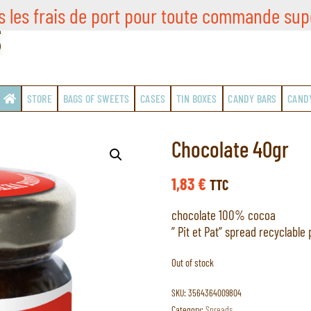
s les frais de port pour toute commande sup
STORE
BAGS OF SWEETS
CASES
TIN BOXES
CANDY BARS
CAND
Chocolate 40gr
1,83
€
TTC
chocolate 100% cocoa
” Pit et Pat” spread recyclable
Out of stock
SKU:
3564364009804
Category:
Spreads