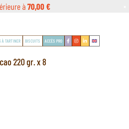
érieure à
70,00
€
×
S À TARTINER
BISCUITS
ACCÈS PRO
ao 220 gr. x 8