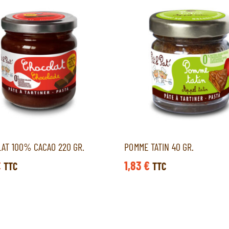
AT 100% CACAO 220 GR.
POMME TATIN 40 GR.
€
1,83
€
TTC
TTC