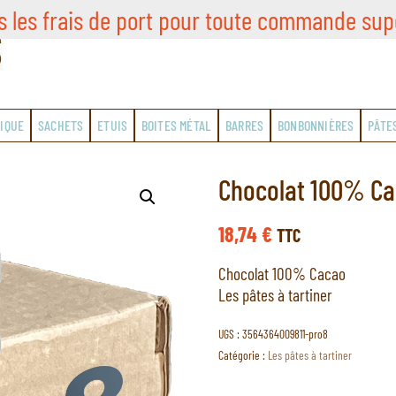
s les frais de port pour toute commande sup
IQUE
SACHETS
ETUIS
BOITES MÉTAL
BARRES
BONBONNIÈRES
PÂTE
Chocolat 100% Cac
18,74
€
TTC
Chocolat 100% Cacao
Les pâtes à tartiner
UGS :
3564364009811-pro8
Catégorie :
Les pâtes à tartiner