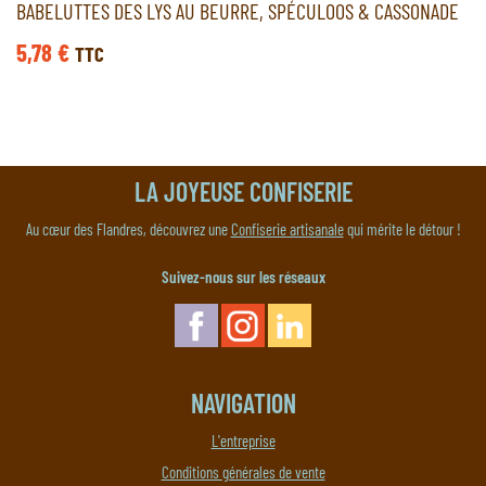
BABELUTTES DES LYS AU BEURRE, SPÉCULOOS & CASSONADE
5,78
€
TTC
LA JOYEUSE CONFISERIE
Au cœur des Flandres, découvrez une
Confiserie artisanale
qui mérite le détour !
Suivez-nous sur les réseaux
NAVIGATION
L'entreprise
Conditions générales de vente