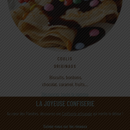
COULIS
ORIGINAUX
Biscuits, bonbons,
chocolat, caramel, fruits…
Découvrez toute la gamme
LA JOYEUSE CONFISERIE
Au cœur des Flandres, découvrez une
Confiserie artisanale
qui mérite le détour !
Suivez-nous sur les réseaux