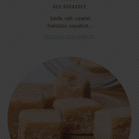
DES DUCASSES
Vanille, café, caramel,
framboise, coquelicot…
Découvrez toute la gamme