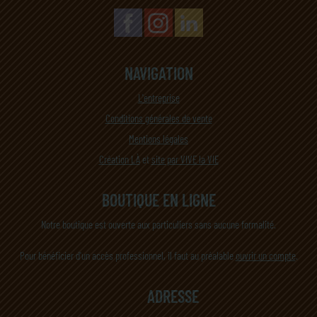
NAVIGATION
L'entreprise
Conditions générales de vente
Mentions légales
Création LÀ
et
site par VIVE la VIE
BOUTIQUE EN LIGNE
Notre boutique est ouverte aux particuliers sans aucune formalité.
Pour bénéficier d'un accès professionnel, il faut au préalable
ouvrir un compte
.
ADRESSE