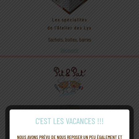
Les spécialités
de l'Atelier des Lys
Sachets, boites, barres
Découvrir
C'EST LES VACANCES !!!
NOUS AVONS PRÉVU DE NOUS REPOSER UN PEU ÉGALEMENT ET