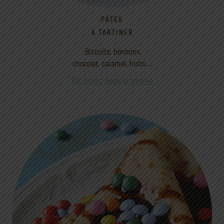
PÂTES
À TARTINER
Biscuits, bonbons,
chocolat, caramel, fruits…
Découvrez toute la gamme