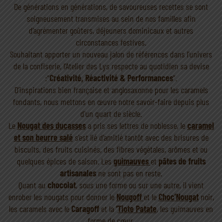
De générations en générations, de savoureuses recettes se sont
soigneusement transmises au sein de nos familles afin
d’agrémenter goûters, déjeuners dominicaux et autres
circonstances festives.
Souhaitant apporter un nouveau jalon de références dans l’univers
de la confiserie, l’Atelier des Lys respecte au quotidien sa devise
:“
Créativité, Réactivité & Performances
”.
D’inspirations bien française et anglosaxonne pour les caramels
fondants, nous mettons en œuvre notre savoir-faire depuis plus
d’un quart de siècle.
Le
Nougat des ducasses
a pris ses lettres de noblesse, le
caramel
et son beurre salé
s’est lié d’amitié tantôt avec des brisures de
biscuits, des fruits cuisinés, des fibres végétales, arômes et ou
quelques épices de saison. Les
guimauves
et
pâtes de fruits
artisanales
ne sont pas en reste.
Quant au
chocolat
, sous une forme ou sur une autre, il vient
enrober les nougats pour donner le
Nougoff
et le
Choc’Nougat
noir,
les caramels avec le
Caragoff
et la
‘
Tiote Patate
, les guimauves en
forme de cœur.