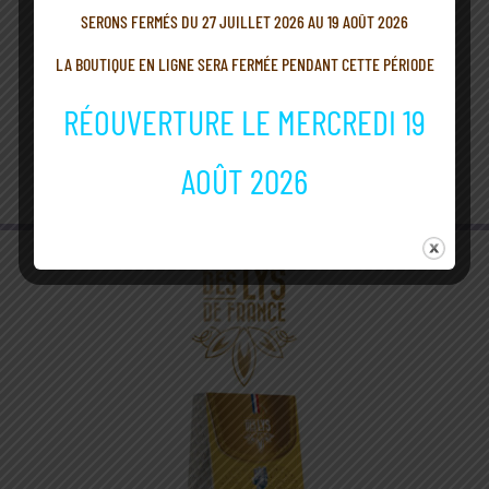
SERONS FERMÉS DU 27 JUILLET 2026 AU 19 AOÛT 2026
LA BOUTIQUE EN LIGNE SERA FERMÉE PENDANT CETTE PÉRIODE
Les coulis
RÉOUVERTURE LE MERCREDI 19
et les pâtes à tartiner
Squeezer 180ml, pot 220 / 40g
AOÛT 2026
Découvrir